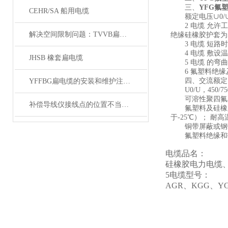
三、
YFG氟
CEHR/SA 船用电缆
额定电压∪0/∪：
2 电缆 允许工
解决空间限制问题：TVVB扁电缆在紧凑环境中的优势
绝缘硅橡胶护套为1
3 电缆 短路时
4 电缆 敷设温
JHSB 橡套扁电缆
5 电缆 的弯曲
6 氟塑料绝缘
四、交流额定
YFFBG扁电缆的安装和维护注意事项是什么
U0/U，450/
可溶性聚四氟乙烯
补偿导线仪接线点的位置不当，易引起误差
氟塑料及硅橡胶护
于-25℃）； 
铜带屏蔽或钢带
氟塑料绝缘和护
电缆品名：
硅橡胶电力电缆
5电缆型号：
AGR、KGG、YG