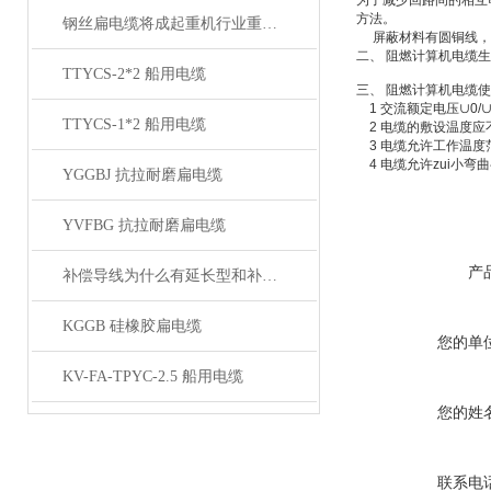
为了减少回路间的相互
方法。
钢丝扁电缆将成起重机行业重要的一部分
屏蔽材料有圆铜线，铜
二、 阻燃计算机电缆生产执
TTYCS-2*2 船用电缆
三、 阻燃计算机电缆
1 交流额定电压∪0/∪:3
TTYCS-1*2 船用电缆
2 电缆的敷设温度应不
3 电缆允许工作温度范
4 电缆允许zui小
YGGBJ 抗拉耐磨扁电缆
YVFBG 抗拉耐磨扁电缆
产
补偿导线为什么有延长型和补偿型两种？
KGGB 硅橡胶扁电缆
您的单
KV-FA-TPYC-2.5 船用电缆
您的姓
联系电