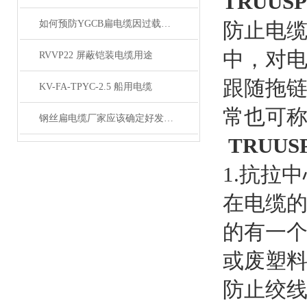
TRUUSP
如何预防YGCB扁电缆因过载而起火
防止电
中，对电
RVVP22 屏蔽铠装电缆用途
跟随拖
KV-FA-TPYC-2.5 船用电缆
常也可
钢丝扁电缆厂家应该确定好发展方向
TRUUS
1.抗拉
在电缆
的有一
或废塑
防止绞