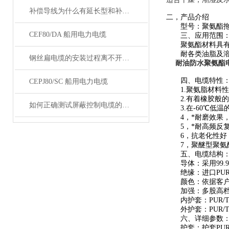
补偿导线为什么有延长型和补偿型两种？
二，产品介绍
型号：聚氨酯拖链电
CEF80/DA 船用电力电缆
三、应用范围
聚氨酯材料具有较
耐各类油脂及溶剂
钢丝扁电缆的安装过程离不开这两点注意事项
耐油防水聚氨酯
四、电缆特性
CEPJ80/SC 船用电力电缆
1.聚氨脂材料性
2.有着橡胶般的
如何正确测试屏蔽控制电缆的性能和质量？
3.在-60℃低温
4，*耐磨效果，
5，*耐高频反复
6，抗老化性好，
7，聚醚型聚氨酯
五、电缆结构
导体：采用99.9
绝缘：进口PUR
颜色：依据客
加强：多股高档棉
内护套：PUR/T
外护套：PUR/T
六、详细参数
护套：护套PUR/