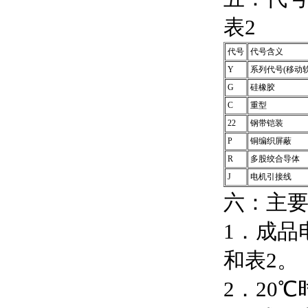
表2
代号
代号含义
Y
系列代号(移动
G
硅橡胶
C
重型
22
钢带铠装
P
铜编织屏蔽
R
多股绞合导体
J
电机引接线
六：主
1．成品
和表2。
2．20℃