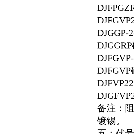
DJFP
DJFG
DJGG
DJGG
DJFG
DJFG
DJFV
DJGF
备注：阻
镀锡。
五：代