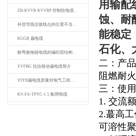
用输配
ZR-KVVR KVVRP 控制软电缆简介
蚀、耐
补偿导线仪接线点的位置不当，易引起误差
能稳定
KGGB 扁电缆
石化、
耐弯曲拖链电缆的编织层结构有哪几种
二：产
YVFBG 抗拉移动扁电缆简介
阻燃耐火特
YFFB扁电缆质量对电气工程项目安全性的影响
三：使
KV-FA-TPYC-1.5 船用电缆
1. 交流额
2.蕞高
可溶性聚