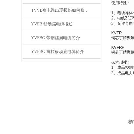
使用特性：
TVVB扁电缆出现损伤如何修补？有哪些措施
1、电线导体
2、电线Z低环
3、允许弯曲
YVFB 移动扁电缆概述
KVFR
YVFBG 带钢丝扁电缆简介
铜芯丁腈聚
KVFRP
YVFBG 抗拉移动扁电缆简介
铜芯丁腈聚
技术指标：
1、成品控制
2、成品电力
您