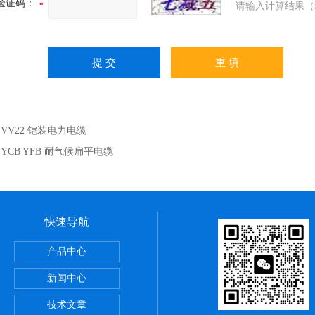
验证码：
请输入计算结果（
：
VV22 铠装电力电缆
：
YCB YFB 耐气候扁平电缆
快速导航
么区别
产品中心
火双绞线
新闻中心
技术文章