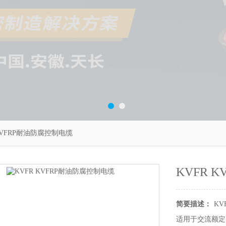
 KVFRP耐油防腐控制电缆
KVFR 
简要描述：
KV
适用于交流额定