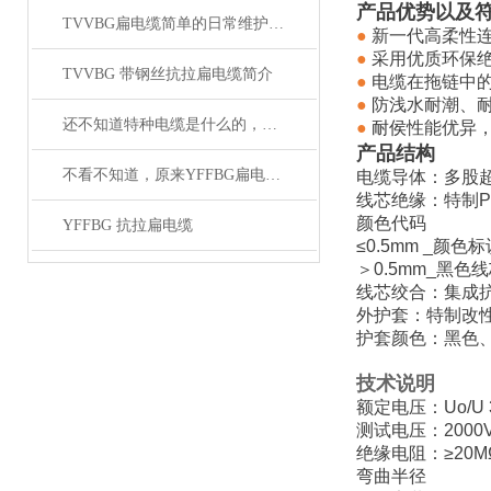
产品优势以及
TVVBG扁电缆简单的日常维护操作教学
●
新一代高柔性
●
采用优质环保绝
TVVBG 带钢丝抗拉扁电缆简介
●
电缆在拖链中
●
防浅水耐潮、
还不知道特种电缆是什么的，请看这里！
●
耐侯
性能优异
产品结构
不看不知道，原来YFFBG扁电缆还有这些故障
电缆导体：多股超
线芯绝缘：特制P
颜色代码
YFFBG 抗拉扁电缆
≤0.5mm _颜
＞0.5mm_黑
线芯绞合：集成
外护套：特制改性
护套颜色：黑色
技术说明
技术说
额定电压：Uo/U 3
测试电压：2000
绝缘电阻：≥20M
弯曲半径