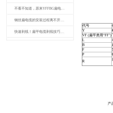
不看不知道，原来YFFBG扁电缆还有这些故障
钢丝扁电缆的安装过程离不开这两点注意事项
代号
Y
快速剥线！扁平电缆剥线技巧分享
VF (扁平类用“FF")
L
B
F
P
R
产