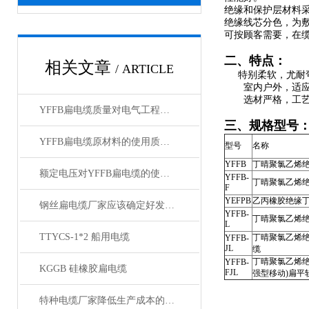
绝缘和保护层材料
绝缘线芯分色，为
可按顾客需要，在缆
二、特点：
相关文章
/ ARTICLE
特别柔软，尤耐弯
室内户外，适应
选材严格，工艺*
YFFB扁电缆质量对电气工程项目安全性的影响
三、规格型号
YFFB扁电缆原材料的使用质量问题
型号
名称
YFFB
丁晴聚氯乙烯
额定电压对YFFB扁电缆的使用有何影响？
YFFB-
丁晴聚氯乙烯
F
YEFPB
乙丙橡胶绝缘
钢丝扁电缆厂家应该确定好发展方向
YFFB-
丁晴聚氯乙烯绝
L
TTYCS-1*2 船用电缆
丁晴聚氯乙烯绝
YFFB-
JL
缆
丁晴聚氯乙烯绝
YFFB-
KGGB 硅橡胶扁电缆
FJL
强型移动)扁平
特种电缆厂家降低生产成本的合理手段