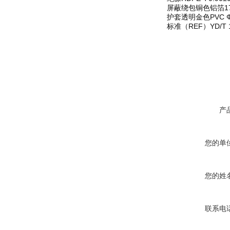
屏蔽
绕包铜色铝箔17
护套
透明金色PVC Ф5
标准
（REF）YD/T 1
产
您的单
您的姓
联系电