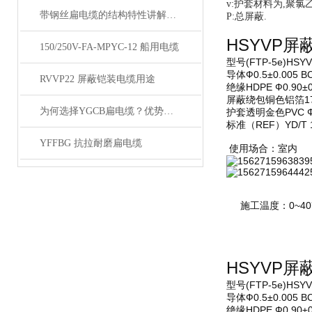
v:护套材料为,聚氯乙
带钢丝扁电缆的结构特性讲解与日常安装维护及故障排查指南
P:总屏蔽.
HSYVP
150/250V-FA-MPYC-12 船用电缆
型号
(FTP-5e)HSYV
导体
Ф0.5±0.005 B
RVVP22 屏蔽铠装电缆用途
绝缘
HDPE Ф0.90±0
屏蔽
绕包铜色铝箔17
为何选择YGCB扁电缆？优势与技术详解
护套
透明金色PVC Ф5
标准
（REF）YD/T 1
YFFBG 抗拉耐磨扁电缆
使用场合：室内
施工温度：0~40℃
HSYVP
型号
(FTP-5e)HSYV
导体
Ф0.5±0.005 B
绝缘
HDPE Ф0.90±0