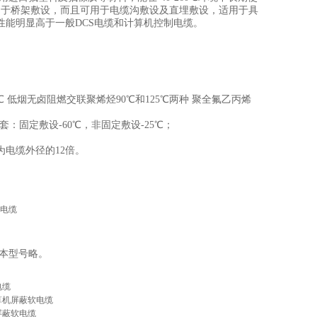
用于桥架敷设，而且可用于电缆沟敷设及直埋敷设，适用于具
能明显高于一般DCS电缆和计算机控制电缆。
℃ 低烟无卤阻燃交联聚烯烃90℃和125℃两种 聚全氟乙丙烯
套：固定敷设-60℃，非固定敷设-25℃；
电缆外径的12倍。
电缆
基本型号略。
电缆
计算机屏蔽软电缆
屏蔽软电缆