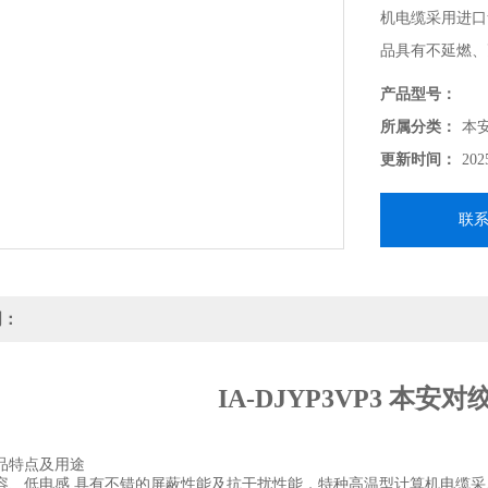
机电缆采用进口
品具有不延燃、
用于桥架敷设，
产品型号：
所属分类：
本
更新时间：
202
联
明：
IA-DJYP3VP3 本安
品特点及用途
容、低电感,具有不错的屏蔽性能及抗干扰性能，特种高温型计算机电缆采用进