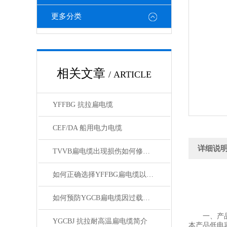
更多分类
相关文章
/ ARTICLE
YFFBG 抗拉扁电缆
CEF/DA 船用电力电缆
详细说
TVVB扁电缆出现损伤如何修补？有哪些措施
如何正确选择YFFBG扁电缆以确保安全？
如何预防YGCB扁电缆因过载而起火
一、产
YGCBJ 抗拉耐高温扁电缆简介
本产品低电