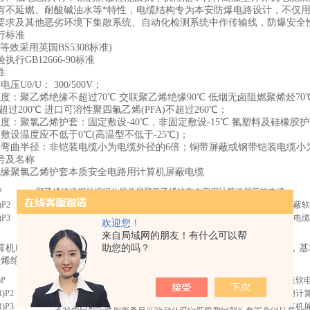
有不延燃、耐酸碱油水等*特性，电缆结构专为本安防爆电路设计，不仅
要求及其他恶劣环境下集散系统、自动化检测系统中作传输线，防爆安全性
行标准
-2(等效采用英国BS5308标准)
行GB12666-90标准
性
压U0/U： 300/500V；
度：聚乙烯绝缘不超过70℃ 交联聚乙烯绝缘90℃ 低烟无卤阻燃聚烯烃70
不超过200℃ 进口可溶性聚四氟乙烯(PFA)不超过260℃；
度：聚氯乙烯护套：固定敷设-40℃，非固定敷设-15℃ 氟塑料及硅橡胶护
敷设温度应不低于0℃(高温型不低于-25℃)；
许弯曲半径：非铠装电缆小为电缆外径的6倍；铜带屏蔽或钢带铠装电缆小为
号及名称
绝缘聚氯乙烯护套本质安全电路用计算机屏蔽电缆
P
聚乙烯绝缘铜丝编织分屏总屏聚氯乙烯护套本安用计算机屏蔽软电缆
)P2
聚乙烯绝缘铜塑复合带绕包分屏铜带总屏聚氯乙烯护套本安用计算机屏蔽软
)P3
聚乙烯绝缘铝塑复合带绕包分屏总屏聚氯乙烯护套本安用计算机屏蔽软电缆
欢迎您！
来自局域网的朋友！有什么可以帮
算机电缆在型号前加ZR，铠装电缆型号后加22，屏蔽可采用镀锡铜丝，
助您的吗？
乙烯绝缘聚氯乙烯护套计算机用屏蔽电缆
)P
交联聚乙烯绝缘铜丝编织分屏总屏聚氯乙烯护套本安用计算机屏蔽软
R)P2
交联聚乙烯绝缘铜塑复合带绕包分屏钢带总屏聚氯乙烯护套本安用
R)P3
交联聚乙烯绝缘铝塑复合带绕包分屏总屏聚氯乙烯护套本安用计算机