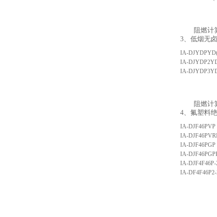
阻燃计
3、低烟无
IA-DJYDPYD
IA-DJYDP2YD
IA-DJYDP3YD
阻燃计
4、氟塑料
IA-DJF46PVP
IA-DJF46PVR
IA-DJF46PGP
IA-DJF46PGP
IA-DJF4F46P-
IA-DF4F46P2-