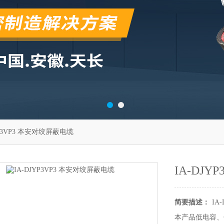
YP3VP3 本安对绞屏蔽电缆
IA-DJ
简要描述：
IA
本产品低电容、