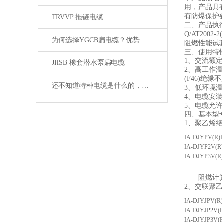
用，产品具
有防爆保护
TRVVP 拖链电缆
二、产品执
Q/AT2002
为何选择YGCB扁电缆？优势与技术详解
阻燃性能试验执
三、使用特
1、交流额定电
JHSB 橡套潜水泵扁电缆
2、高工作温
(F46)绝缘
还不知道特种电缆是什么的，请看这里！
3、低环境温
4、电缆安装
5、电缆允
四、基本型
1、聚乙烯
IA-DJYPV(R)
IA-DJYP2V(R
IA-DJYP3V(R
阻燃计
2、交联聚
IA-DJYJPV(R
IA-DJYJP2V(
IA-DJYJP3V(