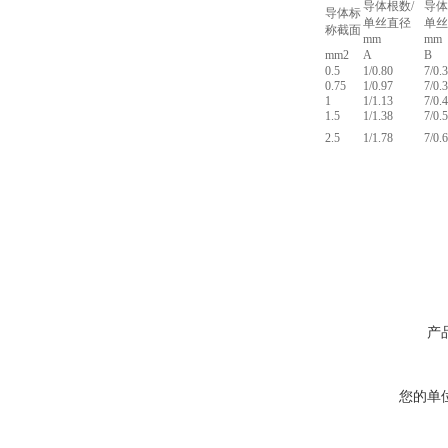
导体根数/
导体
导体标
单丝直径
单丝
称截面
mm
mm
mm2
A
B
0.5
1/0.80
7/0.
0.75
1/0.97
7/0.
1
1/1.13
7/0.
1.5
1/1.38
7/0.
2.5
1/1.78
7/0.
产
您的单