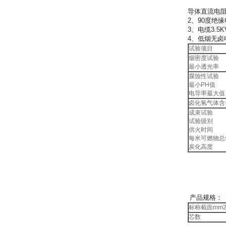
导体直流电阻符
2、90度绝缘
3、电缆3.5
4、低烟无卤
试验项目
烟密度试验
最小透光率
腐蚀性试验
最小PH值
电导率最大值
卤化氢气体含
成束试验
试验级别
供火时间
每米可燃物总
炭化高度
产品规格：
标称截面mm
芯数