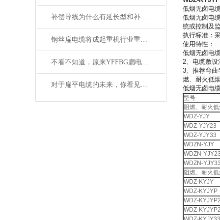
低烟无卤电缆W
补偿导线为什么有延长型和补偿型两种？
低烟无卤电缆
统或控制及
执行标准：采用企
钢丝扁电缆将成起重机行业重要的一部分
使用特性：
低烟无卤电缆W
2、电缆敷设
不看不知道，原来YFFBG扁电缆还有这些故障
3、推荐弯曲
燃、耐火低烟
对于扁平电缆的未来，你看见希望了吗？
低烟无卤电
型号
阻燃、耐火低
WDZ-YJY
WDZ-YJY23
WDZ-YJY33
WDZN-YJY
WDZN-YJY2
WDZN-YJY3
阻燃、耐火低
WDZ-KYJY
WDZ-KYJYP
WDZ-KYJYP
WDZ-KYJYP2
WDZ-KYJY3