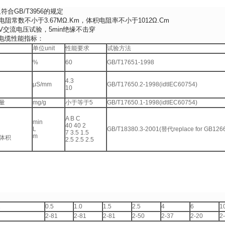
合GB/T3956的规定
电阻常数不小于3.67MΩ.Km，体积电阻率不小于1012Ω.Cm
KV交流电压试验，5min绝缘不击穿
电缆性能指标：
单位unit
性能要求
试验方法
%
60
GB/T17651-1998
4.3
μS/mm
GB/T17650.2-1998(idtIEC60754)
10
量
mg/g
小于等于5
GB/T17650.1-1998(idtIEC60754)
A B C
min
40 40 2
L
GB/T18380.3-2001(替代replace for GB1266
7 3.5 1.5
m
体积
2.5 2.5 2.5
2
0.5
1.0
1.5
2.5
4
6
1
2-81
2-81
2-81
2-50
2-37
2-20
2