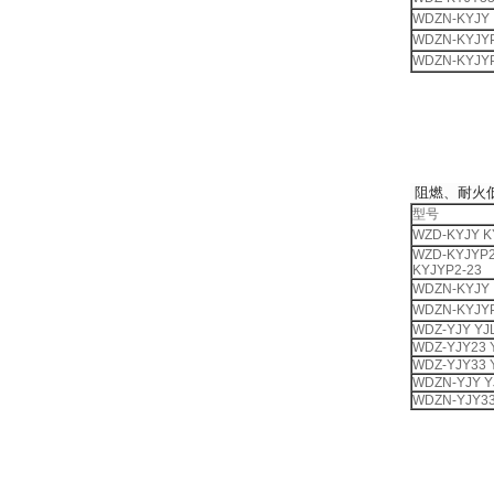
WDZN-KYJY
WDZN-KYJY
WDZN-KYJYP
阻燃、耐火
型号
WZD-KYJY K
WZD-KYJYP
KYJYP2-23
WDZN-KYJY
WDZN-KYJYP
WDZ-YJY YJ
WDZ-YJY23 
WDZ-YJY33 
WDZN-YJY Y
WDZN-YJY3