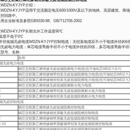
DZN-KYJYP介绍：
WDZN-KYJYP适用于交流额定电压600/1000V及以下的地铁、高层建
监控回路中。
业标准及参照GB9330-88、GB/T12706-2002
DZN-KYJYP长期允许工作温度90℃
温度不低于0℃
半径低烟无卤电缆WDZN-KYJYP控制电缆：无铠装电缆应不小于电缆外径的
无卤电力电缆：单芯电缆弯曲半径不小于电缆外径的20倍，多芯电缆弯曲半径
缆型号、名称
名称
烟无卤电力电缆
铜芯交联聚乙烯绝缘无卤低烟阻燃电力电缆(也可做铝芯WDZ-YJLY)
铜芯交联聚乙烯绝缘钢带铠装无卤低烟阻燃电力电缆(也可做铝芯WDZ-YJL
铜芯交联聚乙烯绝缘钢丝铠装无卤低烟阻燃电力电缆(也可做铝芯WDZ-YJL
铜芯交联聚乙烯绝缘无卤低烟阻燃耐火电力电缆
3
铜芯交联聚乙烯绝缘钢带铠装无卤低烟阻燃耐火电力电缆
3
铜芯交联聚乙烯绝缘钢丝铠装无卤低烟阻燃耐火电力电缆
烟无卤控制电缆
铜芯交联聚乙烯绝缘无卤低烟阻燃控制电缆
铜芯交联聚乙烯绝缘铜丝屏蔽无卤低烟阻燃控制电缆
2
铜芯交联聚乙烯绝缘铜带屏蔽无卤低烟阻燃控制电缆
-23
铜芯交联聚乙烯绝缘铜带屏蔽钢带铠装无卤低烟阻燃控制电缆
3
铜芯交联聚乙烯绝缘细钢丝铠装无卤低烟阻燃控制电缆