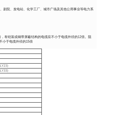
筑、商场、剧院、发电站、化学工厂、城市广场及其他公用事业等电力系
6倍，有铠装或铜带屏蔽结构的电缆应不小于电缆外径的12倍。阻
不小于电缆外径的15倍
Y23)
Y33)