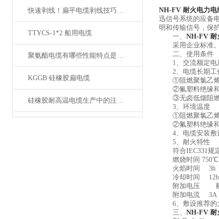
NH-FV 耐火电力电
快速剥线！扁平电缆剥线技巧分享
迅信号系统的应备
明和传输信号，保
TTYCS-1*2 船用电缆
一、
NH-FV 
采用企业标准
二、使用条件
聚氨酯电缆有哪些性能特点是我们所不知的？
1、交流额定电压（U
2、电缆长期工
KGGB 硅橡胶扁电缆
①阻燃聚氯乙烯绝
②氟塑料绝缘和护套
③无卤低烟阻燃聚烯
硅橡胶耐高温电缆生产中的注意事项
3、环境温度
①阻燃聚氯乙烯绝
②氟塑料绝缘和护
4、电缆安装敷设
5、耐火特性
符合IEC331规定 
燃烧时间 750℃ 
火焰时间 3h 燃
冷却时间 12h
附加电压 额定
附加电流 3A
6、敷设推荐的允
三、
NH-FV 