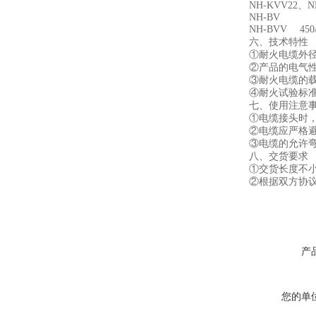
NH-KVV22
NH-BV
NH-BVV 
六、技术特性
①耐火电缆外径，截
②产品的电气性能
③耐火电缆的载
④耐火试验标准采用IE
七、使用注意事
①电缆接头时，导
②电缆应严格避免
③电缆的允许弯曲半
八、交货要求
①交货长度不小于1
②根据双方协议允
产
您的单