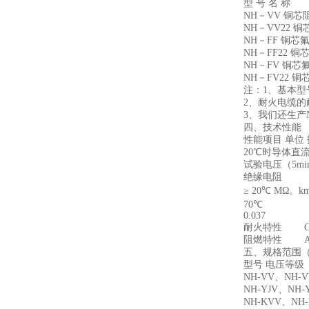
型 号 名 称
NH－VV 铜芯
NH－VV22 铜
NH－FF 铜芯
NH－FF22 铜
NH－FV 铜芯
NH－FV22 铜
注：1、基本型号
2、耐火电缆的耐火
3、我们还生产NH-Y
四、技术性能
性能项目 单位 
20℃时导体直流电阻
试验电压（5min） 
绝缘电阻
≥ 20℃ MΩ。km 
70℃
0.037
耐火特性 GB12
阻燃特性 A或B类
五、规格范围（
型号 电压等级
NH-VV、NH-V
NH-YJV、NH
NH-KVV、NH-