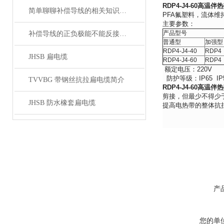
RDP4-J4-60高温伴
简单聊聊补偿导线的相关知识普及
PFA氟塑料，流体维
主要参数：
产品型号
补偿导线的正负极能不能反接呢？
普通型
加强型
RDP4-J4-40
RDP4
JHSB 扁电缆
RDP4-J4-60
RDP4
额定电压：220V 
防护等级：IP65 IP
TVVBG 带钢丝抗拉扁电缆简介
RDP4-J4-60高温伴
剪接，但最少不得少
JHSB 防水橡套扁电缆
提高电热带的整体抗
产
您的单