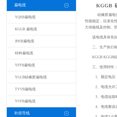
KGGB
扁电缆
硅橡胶扁电缆
YQSB扁电缆
性能稳定，抗老化
力传输线及控制、
KGGB 扁电缆
该电缆具有良好
JHSB扁电缆
二、生产执行标准：
特种扁电缆
KGGB KGG
YFFB扁电缆
三、使用特性
1、额定电压：U
YGCB硅橡胶扁电缆
2、电缆允许工作
TVVB扁电缆
3、电缆短路时
YVFB扁电缆
4、电缆敷设温
补偿导线
5、电缆Z小弯