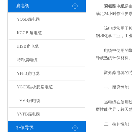
扁电缆
聚氨酯电缆
是
满足24小时作业要
YQSB扁电缆
该电缆常用于控制
KGGB 扁电缆
钢和化学工业，工
JHSB扁电缆
电缆中使用的聚氨
种成熟的环保材料
特种扁电缆
聚氨酯电缆的特
YFFB扁电缆
YGCB硅橡胶扁电缆
一、耐磨性能
TVVB扁电缆
当电缆在使用过程
磨性能优异，较天
YVFB扁电缆
二、拉伸性能
补偿导线