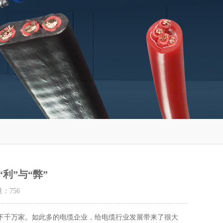
利”与“弊”
量：
756
下千万家。如此多的电缆企业，给电缆行业发展带来了很大