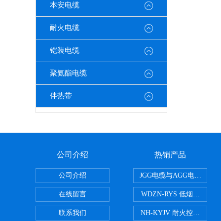
本安电缆
耐火电缆
铠装电缆
聚氨酯电缆
伴热带
公司介绍
热销产品
公司介绍
JGG电缆与AGG电缆有什
在线留言
WDZN-RYS 低烟无卤耐
联系我们
NH-KYJV 耐火控制电缆