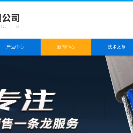
产品中心
新闻中心
技术文章