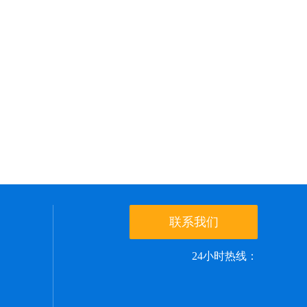
联系我们
24小时热线：