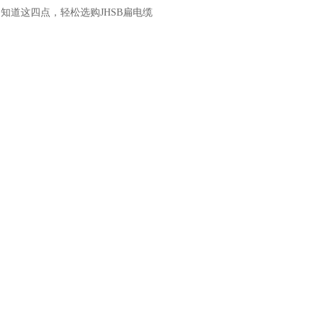
：
知道这四点，轻松选购JHSB扁电缆