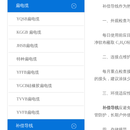
扁电缆
补偿导线作为热电
YQSB扁电缆
一、外观检查与
KGGB 扁电缆
每日使用前应目视
净软布蘸取 ‌C₂
JHSB扁电缆
二、连接点维
特种扁电缆
每月重点检查接线
YFFB扁电缆
的接头，建议涂抹
YGCB硅橡胶扁电缆
三、环境适应性
TVVB扁电缆
补偿导线
应避
YVFB扁电缆
管防护，长期户外
补偿导线
四、存储规范