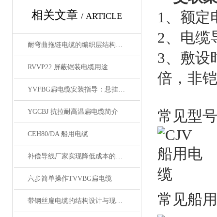
相关文章
1、额定电
/ ARTICLE
2、电缆
耐弯曲拖链电缆的编织层结构有哪几种
3、敷设
RVVP22 屏蔽铠装电缆用途
倍，非铠
YVFBG扁电缆安装指导：悬挂张力控制、弯曲半径与卷筒收放要点
常见型
YGCBJ 抗拉耐高温扁电缆简介
CEH80/DA 船用电缆
补偿导线厂家实现降低成本的有效措施
六步简单操作TVVBG扁电缆
常见船
带钢丝扁电缆的结构设计与现场安装维修注意事项