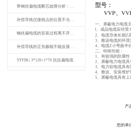
型号：
带钢丝扁电缆断芯故障分析：从钢丝疲劳到导体断裂的连锁反应
VVP、VVP2、
补偿导线仪接线点的位置不当，易引起误差
一、屏蔽电力电缆
l、成品电缆应经受35
钢丝扁电缆的安装过程离不开这两点注意事项
2、电缆导体长期Z
3、敷设电缆的环境
4、电缆Z小弯曲半
补偿导线的正负极能不能反接呢？
二、特殊性能：
1、有较强的防腐性
YFFBG 3*120+1*70 抗拉扁电缆
2、屏蔽电力电缆具
3、电力软电缆具
4、敷设、安装维护
5、屏蔽电缆具有
产
您的单