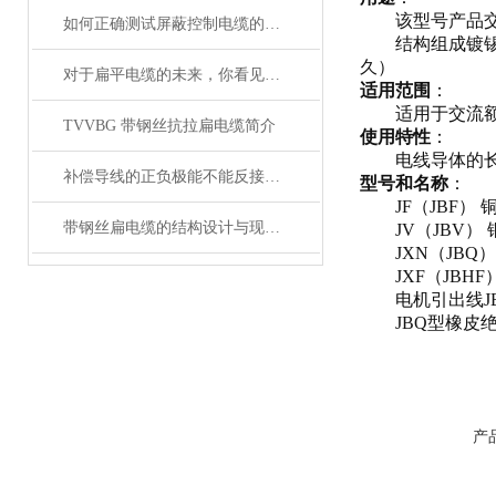
该型号产品交流
如何正确测试屏蔽控制电缆的性能和质量？
结构组成镀锡铜
久）
对于扁平电缆的未来，你看见希望了吗？
适用范围
：
适用于交流额定
TVVBG 带钢丝抗拉扁电缆简介
使用特性
：
电线导体的长期
补偿导线的正负极能不能反接呢？
型号和名称
：
JF（JBF）
带钢丝扁电缆的结构设计与现场安装维修注意事项
JV（JBV）
JXN（JBQ
JXF（JBHF
电机引出线JB
JBQ型橡皮绝缘丁
产