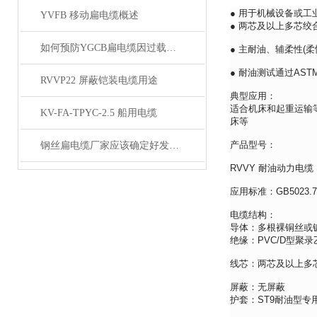
● 用于机械设备或工
YVFB 移动扁电缆概述
● 两芯及以上多芯绞
如何预防YGCB扁电缆因过载而起火
● 主耐油、辅柔性(柔
● 耐油测试通过ASTM
RVVP22 屏蔽铠装电缆用途
典型应用：
适合机床和起重运输
KV-FA-TPYC-2.5 船用电缆
床等
产品型号：
钢丝扁电缆厂家应该确定好发展方向
RVVY 耐油动力电缆
应用标准：GB5023.7、6
电缆结构：
导体：多根裸铜丝或镀锡铜
绝缘：PVC/D型聚录乙烯
线芯：两芯及以上多
屏蔽：无屏蔽
护套：ST9耐油型专