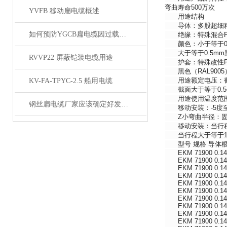
弯曲寿命500万次
YVFB 移动扁电缆概述
用途结构
导体：多股超细精绞无
如何预防YGCB扁电缆因过载而起火
绝缘：特殊混合P
颜色：小于等于0.
大于等于0.5mm
RVVP22 屏蔽铠装电缆用途
护套：特殊改性P
黑色（RAL9005）
用途额定电压：截面小于
KV-FA-TPYC-2.5 船用电缆
截面大于等于0.5平方
用途使用温度范围：
钢丝扁电缆厂家应该确定好发展方向
移动安装：-5度至
Z小弯曲半径：固定
移动安装：当行程小于
当行程大于等于10
型号 规格 导体根数
EKM 71900 0.14*2C
EKM 71900 0.14*3C
EKM 71900 0.14*4C
EKM 71900 0.14*5C
EKM 71900 0.14*6C
EKM 71900 0.14*7C
EKM 71900 0.14*8C
EKM 71900 0.14*9C
EKM 71900 0.14*10
EKM 71900 0.14*11