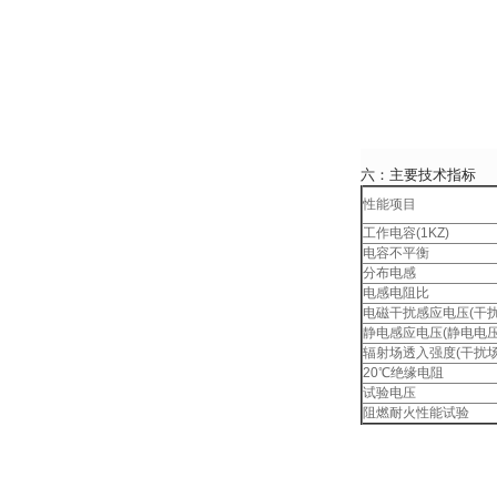
六：主要技术指标
性能项目
工作电容(1KZ)
电容不平衡
分布电感
电感电阻比
电磁干扰感应电压(干扰磁
静电感应电压(静电电压2
辐射场透入强度(干扰场20
20℃绝缘电阻
试验电压
阻燃耐火性能试验