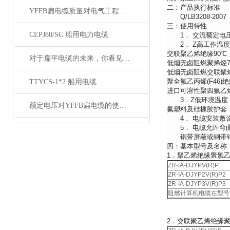
二：产品执行标准
YFFB扁电缆质量对电气工程项目安全性的影响
Q/LB3208-200
三：使用特性
CEPJ80/SC 船用电力电缆
1． 交流额定电压：U0
2． Z高工作温度
交联聚乙烯绝缘90℃
对于扁平电缆的未来，你看见希望了吗？
低烟无卤阻燃聚烯烃7
低烟无卤阻燃交联聚烯
聚全氟乙丙烯(F46)
TTYCS-1*2 船用电缆
进口可溶性聚四氟乙烯(
3．Z低环境温度：聚
额定电压对YFFB扁电缆的使用有何影响？
氟塑料及硅橡胶护套：
4． 电缆安装敷设温
5． 电缆允许弯曲
铜带屏蔽或钢带铠装
四：基本型号及名称
1．聚乙烯绝缘聚氯乙
ZR-IA-DJYPV(R)P
ZR-IA-DJYP2V(R)P2
ZR-IA-DJYP3V(R)P3
阻燃计算机电缆在型号
2．交联聚乙烯绝缘聚