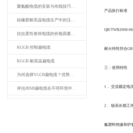
聚氨酯电缆的安装与布线技巧：如何利用其柔性优化设备内部空间布局？
产品执行标准
硅橡胶耐高温电缆生产中的注意事项
QB/TWB2008-06
抗拉柔性卷筒电缆的价格因素有哪些影响？
KGGB 控制扁电缆
耐火特性符合GB126
KGGB 耐高温扁电缆
三：使用特性
为何选择YGCB扁电缆？优势与技术详解
1． 交流额定电压：U
评估JHSB扁电缆在不同环境中电气性能稳定性
2． 较高长期工
氟塑料绝缘和护套2