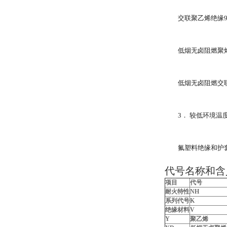
交联聚乙烯绝缘9
低烟无卤阻燃聚烯
低烟无卤阻燃交联
3． 较低环境温
氟塑料绝缘和护套
代号名称和含
项目
代号
耐火特性
NH
系列代号
K
绝缘材料
V
Y
聚乙烯