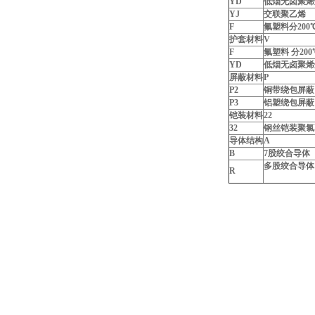
YD
低烟无卤聚烯
YJ
交联聚乙烯
F
氟塑料分200
护套材料
V
F
氟塑料 分200
YD
低烟无卤聚烯
屏蔽材料
P
P2
铜带绕包屏蔽
P3
铝塑绕包屏蔽
铠装材料
22
32
钢丝铠装聚氯
导体结构
A
B
7股绞合导体
多股绞合导体
R