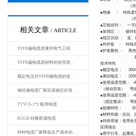
（符合IEC60228
●绝缘 ： 特殊柔
（符合GB/T5
●芯线排列： 一字
相关文章
/ ARTICLE
●加强芯 ： 镀锌
●线芯识别 ： 蓝
●外护套 ： 特殊高机
YFFB扁电缆质量对电气工程项目安全性的影响
●护套颜色 ： 黑色（
灰色（与RA
YFFB扁电缆原材料的使用质量问题
技术特性
●额定电压： 300/
●测试电压： 2000V/
额定电压对YFFB扁电缆的使用有何影响？
●使用温度范围： -4
（移动安装） 弯曲半
钢丝扁电缆厂家应该确定好发展方向
●使用温度范围： -4
（固定敷设） 弯曲半
TTYCS-1*2 船用电缆
●阻燃特性： 符合I
●材料性能：抗拉、
KGGB 硅橡胶扁电缆
●特殊用途：使用长
应用场合
特种电缆厂家降低生产成本的合理手段
●用于行车、起重机