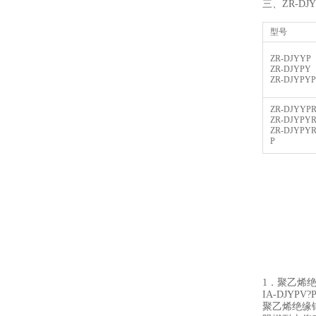
三、ZR-D
型号
ZR-DJYYP
ZR-DJYPY
ZR-DJYPYP
ZR-DJYYP
ZR-DJYPY
ZR-DJYPY
P
1．聚乙烯绝
IA-DJYPV?
聚乙烯绝缘