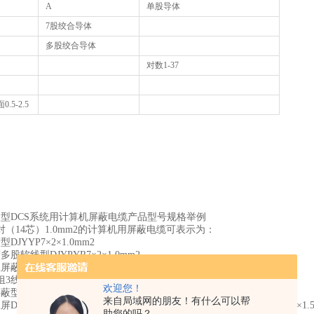
A
单股导体
7股绞合导体
多股绞合导体
对数1-37
.5-2.5
火型DCS系统用计算机屏蔽电缆产品型号规格举例
对（14芯）1.0mm2的计算机用屏蔽电缆可表示为：
DJYYP7×2×1.0mm2
股软线型DJYPYR7×2×1.0mm2
蔽型DJYPYP7×2×1.0mm2
组3线芯（9芯）0.75mm2的计算机用屏蔽电缆可表示为：
欢迎您！
型DJYPY3×3×0.75mm2
来自局域网的朋友！有什么可以帮
DJYPYP3×3×0.75mm2阻燃耐火仪表屏蔽计算机电缆DJYPVP22 4×2×1.
助您的吗？