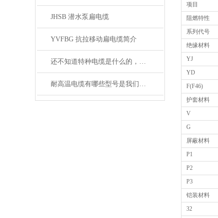
项目
JHSB 潜水泵扁电缆
阻燃特性
系列代号
YVFBG 抗拉移动扁电缆简介
绝缘材料
YJ
还不知道特种电缆是什么的，请看这里！
YD
耐高温电缆有哪些型号是我们不知道的
F(F46)
护套材料
V
G
屏蔽材料
P1
P2
P3
铠装材料
32