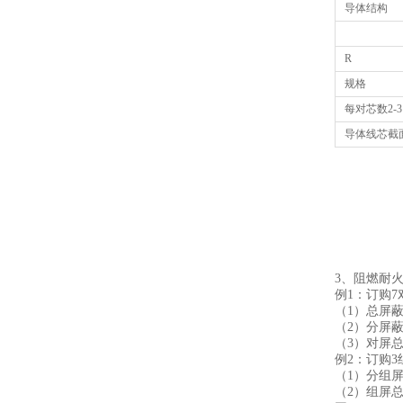
导体结构
R
规格
每对芯数2-3
导体线芯截面0
3、阻燃耐
例1：订购7
（1）总屏蔽型
（2）分屏蔽多
（3）对屏总屏
例2：订购3
（1）分组屏蔽
（2）组屏总屏