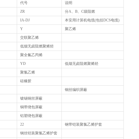
代号
说明
ZR
分A、B、C级阻燃
IA-DJ
本安用计算机电缆(包括DCS电缆)
Y
聚乙烯
交联聚乙烯
低烟无卤阻燃聚烯烃
聚全氟乙丙烯
YD
低烟无卤阻燃聚烯烃
聚氯乙烯
硅橡胶
铜丝编织屏蔽
镀锡铜丝屏蔽
铜带绕包屏蔽
铝塑绕包屏蔽
22
钢带铠装聚氯乙烯护套
钢丝铠装聚氯乙烯护套