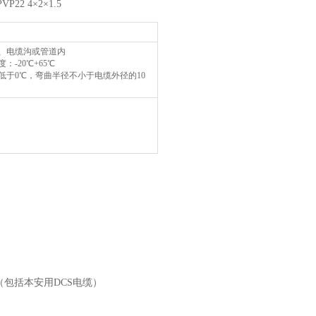
 4×2×1.5
、电缆沟或管道内
：-20℃+65℃
低于0℃，弯曲半径不小于电缆外径的10
5（包括本安用DCS电缆）