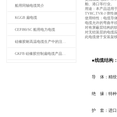
舶、港口等行业。
船用同轴电缆简介
用途：本产品适用于
TVRC,TVR-J 
KGGB 扁电缆
使用特性：电缆导体
电缆允许的弯曲半径
对有屏蔽层结构的
CEPJ80/SC 船用电力电缆
对无铠装层的电缆应
此电缆便于安装架
硅橡胶耐高温电缆生产中的注意事项
GKFB 硅橡胶控制扁电缆产品特性
●线缆结构
导 体：精绞
绝 缘：特种复
护 套：进口