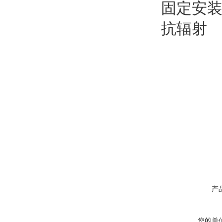
固定安装：
抗辐射 ：8
产
您的单