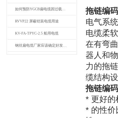
拖链编码
如何预防YGCB扁电缆因过载而起火
电气系
RVVP22 屏蔽铠装电缆用途
电缆柔
KV-FA-TPYC-2.5 船用电缆
在有弯
钢丝扁电缆厂家应该确定好发展方向
器人和
力的拖
缆结构设
拖链编码
* 更好
* 的性