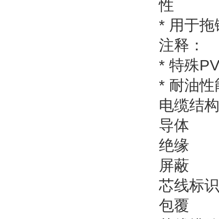
性
* 用于
注释：
* 特殊
* 耐油
电
导体 
绝缘 ：
屏蔽 ：
芯线标识
包覆 