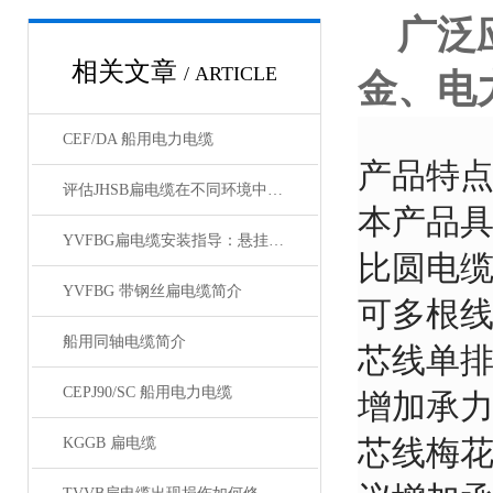
广泛应
相关文章
/ ARTICLE
金、电
CEF/DA 船用电力电缆
产品特
评估JHSB扁电缆在不同环境中电气性能稳定性
本产品
YVFBG扁电缆安装指导：悬挂张力控制、弯曲半径与卷筒收放要点
比圆电
YVFBG 带钢丝扁电缆简介
可多根
船用同轴电缆简介
芯线单排
CEPJ90/SC 船用电力电缆
增加承
芯线梅花
KGGB 扁电缆