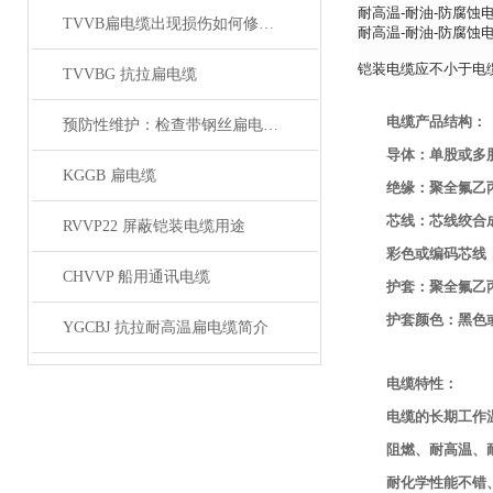
耐高温-耐油-防腐蚀电
TVVB扁电缆出现损伤如何修补？有哪些措施
耐高温-耐油-防腐蚀
铠装电缆应不小于电缆
TVVBG 抗拉扁电缆
电缆产品结构：
预防性维护：检查带钢丝扁电缆的磨损、变形与钢丝状态
导体：单股或多股裸
KGGB 扁电缆
绝缘：聚全氟乙
芯线：芯线绞合成缆
RVVP22 屏蔽铠装电缆用途
彩色或编码芯线
CHVVP 船用通讯电缆
护套：聚全氟乙
护套颜色：黑色
YGCBJ 抗拉耐高温扁电缆简介
电缆特性：
电缆的长期工作温
阻燃、耐高温、
耐化学性能不错