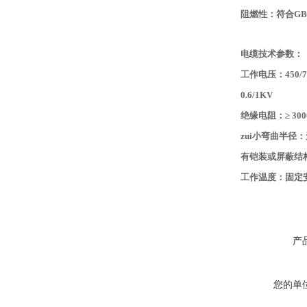
阻燃性：符合GB/T
电缆技术参数：
工作电压：450
0.6/1K
绝缘电阻：≥ 3000
zui小弯曲半径：
有铠装或屏蔽结构
工作温度：固定安装 
产
您的单