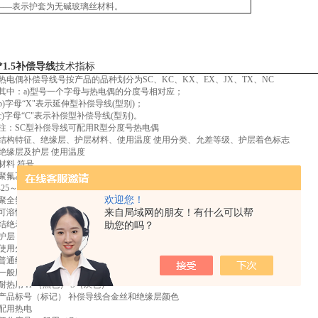
——表示护套为无碱玻璃丝材料。
2*1.5补偿导线
技术指标
热电偶补偿导线号按产品的品种划分为SC、KC、KX、EX、JX、TX、NC
其中：a)型号一个字母与热电偶的分度号相对应；
b)字母“X"表示延伸型补偿导线(型别)；
c)字母“C"表示补偿型补偿导线(型别)。
注：SC型补偿导线可配用R型分度号热电偶
结构特征、绝缘层、护层材料、使用温度 使用分类、允差等级、护层着色标志
绝缘层及护层 使用温度
材料 符号
聚氟乙烯 PVC -25～70℃
-25～105℃
欢迎您！
聚全氟乙丙烯 FEP -60～205℃
可溶性聚四氟乙烯 PFA -60～260℃
来自局域网的朋友！有什么可以帮
结绝示意
助您的吗？
护层 绝缘层 合金丝 护层 屏蔽层 合金丝
使用分类 标志 允许登记及护层着色
普通级 精密级
一般用 G （黑色） S（灰色）
耐热用 H （黑色） S（灰色）
产品标号（标记） 补偿导线合金丝和绝缘层颜色
配用热电