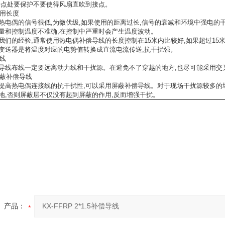
接点处要保护不要使得风扇直吹到接点。
使用长度
热电偶的信号很低,为微伏级,如果使用的距离过长,信号的衰减和环境中强电的干
量和控制温度不准确,在控制中严重时会产生温度波动。
我们的经验,通常使用热电偶补偿导线的长度控制在15米内比较好,如果超过15
变送器是将温度对应的电势值转换成直流电流传送,抗干扰强。
布线
导线布线一定要远离动力线和干扰源。在避免不了穿越的地方,也尽可能采用交
 屏蔽补偿导线
提高热电偶连接线的抗干扰性,可以采用屏蔽补偿导线。对于现场干扰源较多的
地,否则屏蔽层不仅没有起到屏蔽的作用,反而增强干扰。
产品：