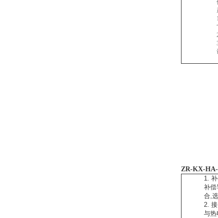
ZR-
KX-HA
1.
补偿
合,
2. 
与热