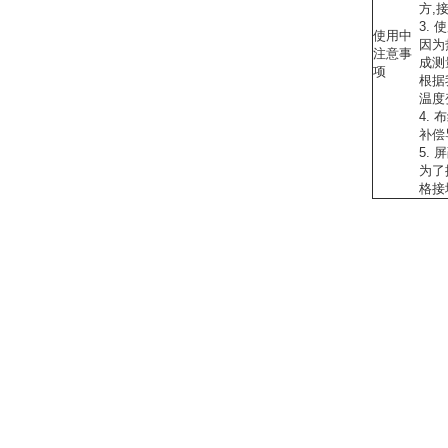
方,
3. 
使用中
因为
注意事
成测
项
根据
温度
4. 
补偿
5.
为了
格接