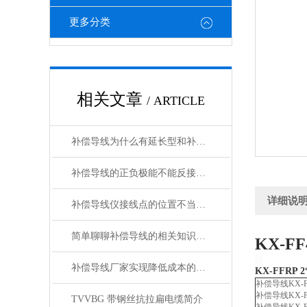
更多分类
相关文章
/ ARTICLE
补偿导线为什么有延长型和补偿型两种？
补偿导线的正负极能不能反接呢？
详细说
补偿导线仪接线点的位置不当，易引起误差
简单聊聊补偿导线的相关知识普及
KX-FF
补偿导线厂家实现降低成本的有效措施
KX-FFRP 
补偿导线
KX-F
补偿导线
KX-F
TVVBG 带钢丝抗拉扁电缆简介