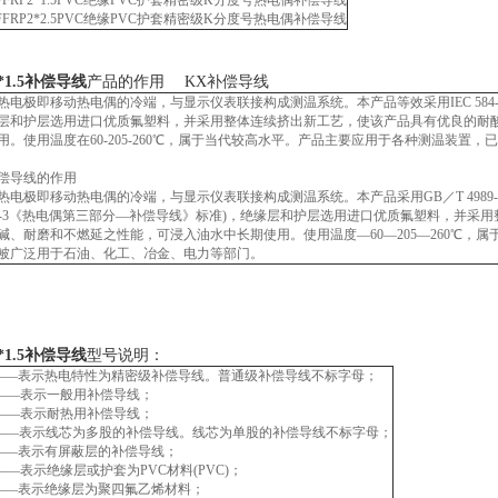
FRP2*1.5
PVC绝缘PVC护套精密级K分度号热电偶补偿导线
FRP2*2.5
PVC绝缘PVC护套精密级K分度号热电偶补偿导线
2*1.5补偿导线
产品的作用 KX补偿导线
热电极即移动热电偶的冷端，与显示仪表联接构成测温系统。本产品等效采用IEC 58
层和护层选用进口优质氟塑料，并采用整体连续挤出新工艺，使该产品具有优良的耐
用。使用温度在60-205-260℃，属于当代较高水平。产品主要应用于各种测温装置
偿导线的作用
热电极即移动热电偶的冷端，与显示仪表联接构成测温系统。本产品采用GB／T 4989
584-3《热电偶第三部分—补偿导线》标准)，绝缘层和护层选用进口优质氟塑料，并
碱、耐磨和不燃延之性能，可浸入油水中长期使用。使用温度—60—205—260℃，
被广泛用于石油、化工、冶金、电力等部门。
2*1.5补偿导线
型号说明：
——表示热电特性为精密级补偿导线。普通级补偿导线不标字母；
——表示一般用补偿导线；
——表示耐热用补偿导线；
——表示线芯为多股的补偿导线。线芯为单股的补偿导线不标字母；
——表示有屏蔽层的补偿导线；
——表示绝缘层或护套为PVC材料(PVC)；
——表示绝缘层为聚四氟乙烯材料；