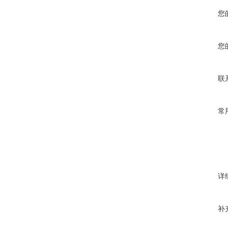
您
您
联
常
详
补