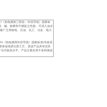
4-3《热电偶第三部份－补偿导线》国家标
酸、碱、耐磨和不燃延之性能，可浸入油水
，已被广泛用核电、石油、化工、冶金、电力
-94《热电偶用补偿导线》国家标准(等效采
采用整体连续挤出新工艺，使该产品具有优良
属于当代较高水平。产品主要应用于各种测温