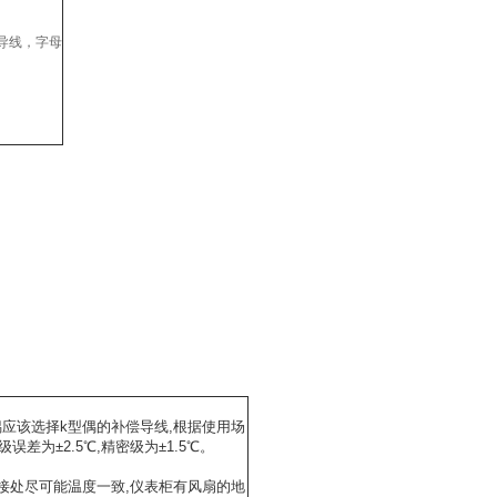
补偿导线，字母
应该选择k型偶的补偿导线,根据使用场
误差为±2.5℃,精密级为±1.5℃。
接处尽可能温度一致,仪表柜有风扇的地