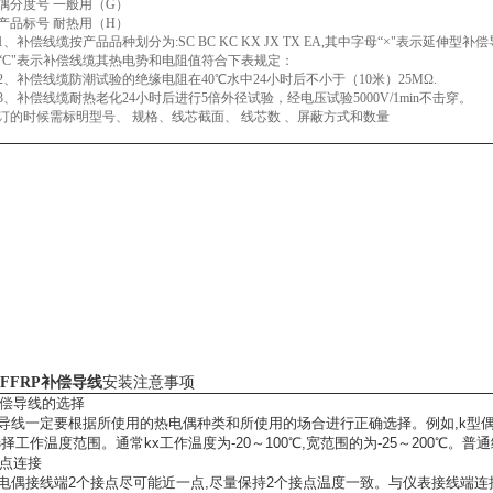
偶分度号 一般用（G）
产品标号 耐热用（H）
1、补偿线缆按产品品种划分为:SC BC KC KX JX TX EA,其中字母“×"表示延伸型
“C"表示补偿线缆其热电势和电阻值符合下表规定：
2、补偿线缆防潮试验的绝缘电阻在40℃水中24小时后不小于（10米）25MΩ.
3、补偿线缆耐热老化24小时后进行5倍外径试验，经电压试验5000V/1min不击穿。
订的时候需标明型号、 规格、线芯截面、 线芯数 、屏蔽方式和数量
-FFRP补偿导线
安装注意事项
 补偿导线的选择
导线一定要根据所使用的热电偶种类和所使用的场合进行正确选择。例如,k型偶
选择工作温度范围。通常kx工作温度为-20～100℃,宽范围的为-25～200℃。普通级
接点连接
电偶接线端2个接点尽可能近一点,尽量保持2个接点温度一致。与仪表接线端连