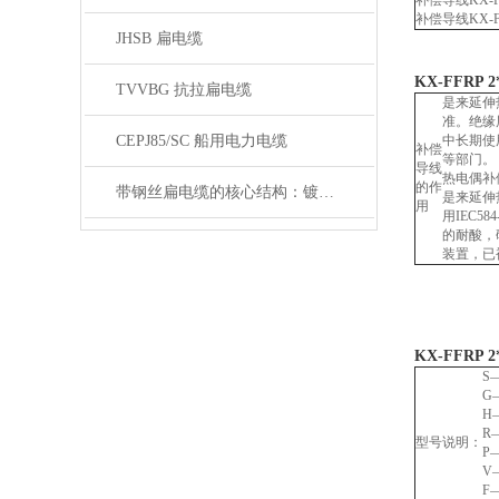
补偿导线
KX-F
补偿导线
KX-F
JHSB 扁电缆
KX-FFRP 
TVVBG 抗拉扁电缆
是来延伸
准。绝缘
CEPJ85/SC 船用电力电缆
中长期使
补偿
等部门。
导线
热电偶补
的作
带钢丝扁电缆的核心结构：镀锌钢丝绳的抗拉强化设计
是来延伸
用
用IEC
的耐酸，
装置，已
KX-FFRP 
S
G
H
R
型号说明：
P
V
F