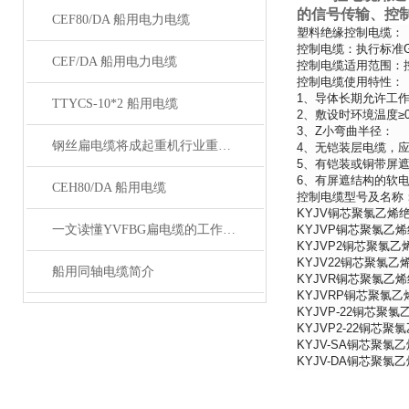
的信号传输、控制
CEF80/DA 船用电力电缆
塑料绝缘控制电缆：
控制电缆：执行标准GB9
CEF/DA 船用电力电缆
控制电缆适用范围：控
控制电缆使用特性：
1、导体长期允许工作
TTYCS-10*2 船用电缆
2、敷设时环境温度≥
3、Z小弯曲半径：
钢丝扁电缆将成起重机行业重要的一部分
4、无铠装层电缆，
5、有铠装或铜带屏
6、有屏遮结构的软
CEH80/DA 船用电缆
控制电缆型号及名称
KYJV铜芯聚氯乙烯
一文读懂YVFBG扁电缆的工作原理与应用
KYJVP铜芯聚氯乙
KYJVP2铜芯聚氯
KYJV22铜芯聚氯
船用同轴电缆简介
KYJVR铜芯聚氯乙
KYJVRP铜芯聚氯
KYJVP-22铜芯
KYJVP2-22铜
KYJV-SA铜芯聚
KYJV-DA铜芯聚