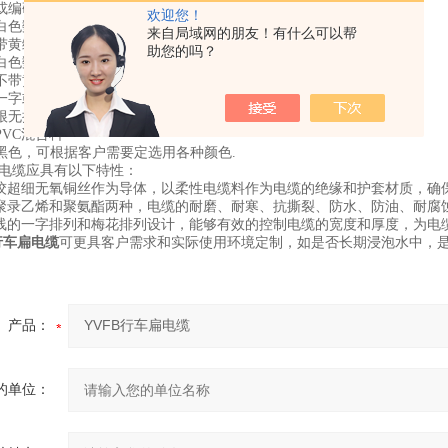
或编码芯线，3芯及以上带黄绿双色线（可选）
欢迎您！
白色数字编码、带黄绿双色线
来自局域网的朋友！有什么可以帮
带黄绿双色线
助您的吗？
白色数字编码、不带黄绿双色线
不带黄绿双色线
一字或梅花
根无扭力自承式软钢丝，承载运行张力（纤维绳可选）
VC混合料
黑色，可根据客户需要定选用各种颜色.
电缆应具有以下特性：
绞超细无氧铜丝作为导体，以柔性电缆料作为电缆的绝缘和护套材质，确
聚录乙烯和聚氨酯两种，电缆的耐磨、耐寒、抗撕裂、防水、防油、耐腐
线的一字排列和梅花排列设计，能够有效的控制电缆的宽度和厚度，为电
行车扁电缆
可更具客户需求和实际使用环境定制，如是否长期浸泡水中，是
产品：
的单位：