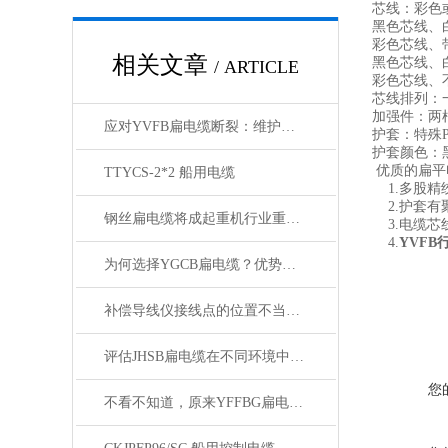
芯线：彩色
黑色芯线、
彩色芯线、
相关文章
黑色芯线、
/ ARTICLE
彩色芯线、
芯线排列：
加强件：两
应对YVFB扁电缆断裂：维护与更换技巧
护套：特殊P
护套颜色：
优质的扁平
TTYCS-2*2 船用电缆
1.多股精
2.护套有
钢丝扁电缆将成起重机行业重要的一部分
3.电缆芯
4.
YVFB
为何选择YGCB扁电缆？优势与技术详解
补偿导线仪接线点的位置不当，易引起误差
评估JHSB扁电缆在不同环境中电气性能稳定性
您
不看不知道，原来YFFBG扁电缆还有这些故障