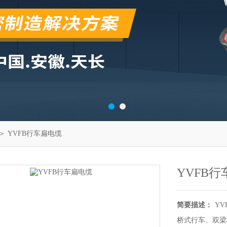
＞ YVFB行车扁电缆
YVFB
简要描述：
Y
桥式行车、双梁