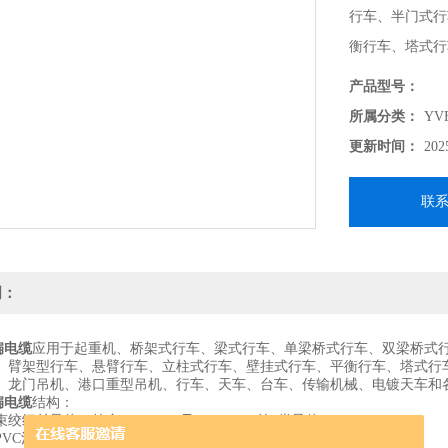
行车、半门式行
衡行车、塔式行
产品型号：
所属分类：
YV
更新时间：
202
联
明：
扁电缆
应用于起重机、桥架式行车、梁式行车、单梁桥式行车、双梁桥式
、臂架型行车、悬臂行车、立柱式行车、壁挂式行车、平衡行车、塔式行
、龙门吊机、港口重型吊机、行车、天车、台车、传输机械、电镀天车和
扁电缆
结构：
细丝导体，符合VDE 0295及IEC 60288第5类导体
VC混合料