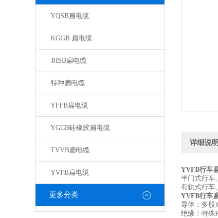
YQSB扁电缆
KGGB 扁电缆
JHSB扁电缆
特种扁电缆
YFFB扁电缆
YGCB硅橡胶扁电缆
详细说
TVVB扁电缆
YVFB行车
YVFB扁电缆
半门式行车
有轨式行车
更多分类
YVFB行车
导体：多股束绞
绝缘：特殊P