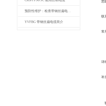
CKJPFP96/SC 船用控制电缆
您
预防性维护：检查带钢丝扁电缆的磨损、变形与钢丝状态
联
YVFBG 带钢丝扁电缆简介
常
详
补