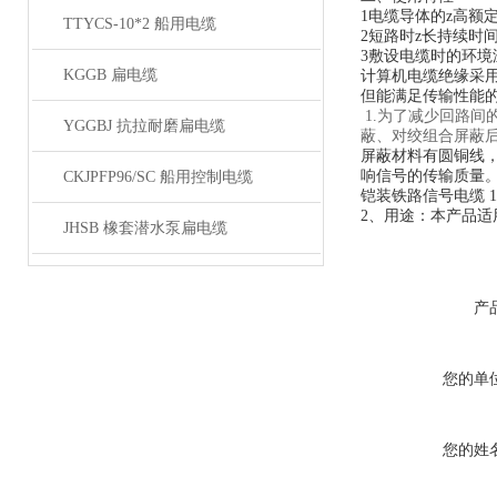
1电缆导体的z高额定
TTYCS-10*2 船用电缆
2短路时z长持续时间
3敷设电缆时的环境温
KGGB 扁电缆
计算机电缆绝缘采用
但能满足传输性能的
1.为了减少回路
YGGBJ 抗拉耐磨扁电缆
蔽、对绞组合屏蔽
屏蔽材料有圆铜线
响信号的传输质量
CKJPFP96/SC 船用控制电缆
铠装铁路信号电缆 1、
2、用途：本产品适
JHSB 橡套潜水泵扁电缆
产
您的单
您的姓