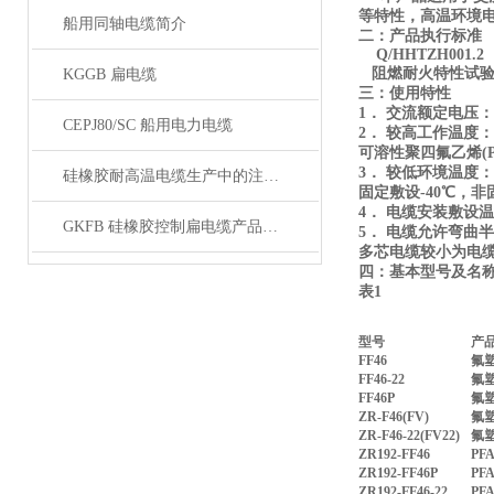
等特性，高温环境
船用同轴电缆简介
二：产品执行标准
Q/HHTZH001.2
阻燃耐火特性试验执行
KGGB 扁电缆
三：使用特性
1． 交流额定电压：U0/
CEPJ80/SC 船用电力电缆
2． 较高工作温度：
可溶性聚四氟乙烯(P
3． 较低环境温度
硅橡胶耐高温电缆生产中的注意事项
固定敷设-40℃，非
4． 电缆安装敷设
GKFB 硅橡胶控制扁电缆产品特性
5． 电缆允许弯曲
多芯电缆较小为电缆
四：基本型号及名
表1
型号
产
FF46
氟
FF46-22
氟
FF46P
氟
ZR-F46(FV)
氟
ZR-F46-22(FV22)
氟
ZR192-FF46
PF
ZR192-FF46P
P
ZR192-FF46-22
P