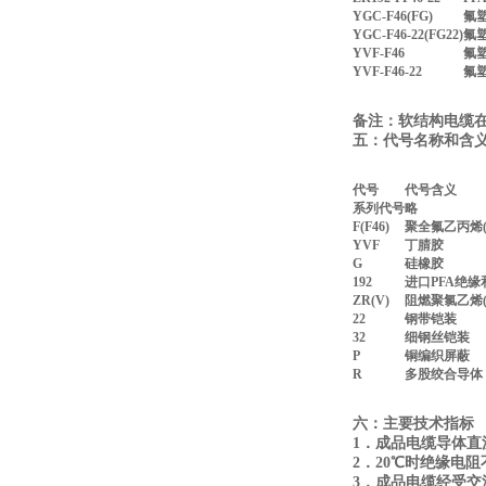
YGC-F46(FG)
氟
YGC-F46-22(FG22)
氟
YVF-F46
氟
YVF-F46-22
氟
备注：软结构电缆
五：代号名称和含
代号
代号含义
系列代号
略
F(F46)
聚全氟乙丙烯(F
YVF
丁腈胶
G
硅橡胶
192
进口PFA绝缘
ZR(V)
阻燃聚氯乙烯(
22
钢带铠装
32
细钢丝铠装
P
铜编织屏蔽
R
多股绞合导体
六：主要技术指标
1．成品电缆导体直流
2．20℃时绝缘电阻
3．成品电缆经受交流5