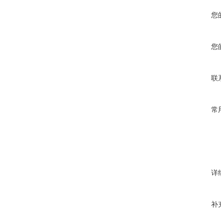
您
您
联
常
详
补