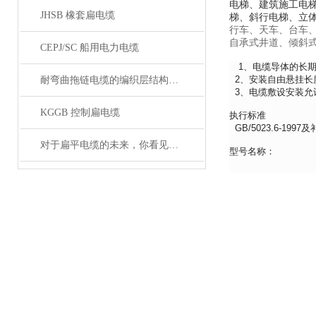
电梯、建筑施工电
JHSB 橡套扁电缆
梯、斜行电梯、立
行车、天车、台车
自承式井道、倾斜
CEPJ/SC 船用电力电缆
1、电缆导体的长期
2、安装自由悬挂长度
耐弯曲拖链电缆的编织层结构有哪几种
3、电缆敷设安装允
KGGB 控制扁电缆
执行标准
GB/5023.6-199
对于扁平电缆的未来，你看见希望了吗？
型号名称：