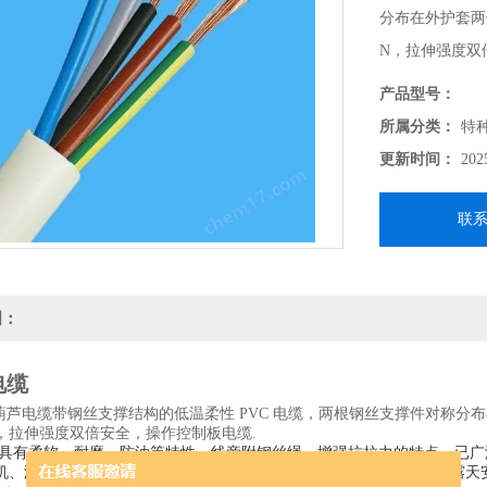
分布在外护套两
N，拉伸强度双
产品型号：
所属分类：
特
更新时间：
202
联
明：
电缆
G葫芦电缆带钢丝支撑结构的低温柔性 PVC 电缆，两根钢丝支撑件对称分
 N，拉伸强度双倍安全，操作控制板电缆.
具有柔软、耐磨、防油等特性，线旁附钢丝绳，增强抗拉力的特点，已广
机、港口等场合。适应各种天气，也可安装在干燥，潮湿的室内，及露天