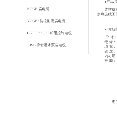
●产品
KGGB 扁电缆
柔软抗
多班连续工
YGGBJ 抗拉耐磨扁电缆
●电缆
CKJPFP96/SC 船用控制电缆
导 体：
绝 缘：质
JHSB 橡套潜水泵扁电缆
填 充：
钢 丝：
内衬层：
护 套：质
您