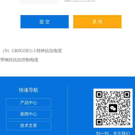
：
（N）GRDGOEU-J 特种抗拉电缆
：
带钢丝抗拉控制电缆
快速导航
么区别
产品中心
火双绞线
新闻中心
技术文章
扫一扫，关注我们