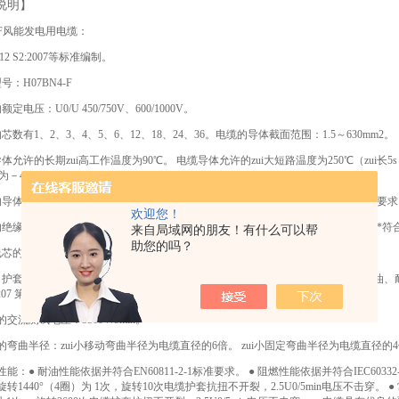
说明】
4-F风能发电用电缆：
.12 S2:2007等标准编制。
号：H07BN4-F
定电压：U0/U 450/750V、600/1000V。
芯数有1、2、3、4、5、6、12、18、24、36。电缆的导体截面范围：1.5～630mm2。
体允许的长期zui高工作温度为90℃。 电缆导体允许的zui大短路温度为250℃（zui
为－40℃。
导体采用镀锡软铜丝，参照GB/T3956标准中的5类软导体，等同 于IEC60228相关要
欢迎您！
绝缘材料采用EPR（三元乙丙）为基料的橡皮，具有优良的耐热、 耐臭氧性能，*符合DIN
来自局域网的朋友！有什么可以帮
助您的吗？
芯的颜色识别符合HD 308要求。
：护套材料采用CR(氯丁橡胶)或CSP(氯磺化聚乙烯)为基料的橡皮， 具有优良的耐油
0207 第21节的要求。
的交流测试电压：3500V/5min。
缆的弯曲半径：zui小移动弯曲半径为电缆直径的6倍。 zui小固定弯曲半径为电缆直径的
性能：● 耐油性能依据并符合EN60811-2-1标准要求。 ● 阻燃性能依据并符合IEC60332
转1440°（4圈）为 1次，旋转10次电缆护套抗扭不开裂，2.5U0/5min电压不击穿。