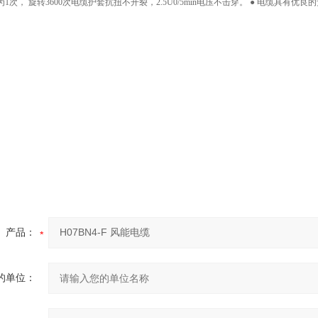
圈）为1次， 旋转3600次电缆护套抗扭不开裂，2.5U0/5min电压不击穿。 ● 电缆具有
产品：
的单位：