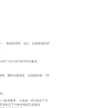
长5s）。 电缆的安装、运行、运输及储存的
求。
 VDE 0207第20节的要求。
、耐寒、预防光线直射、抗扭曲性能，*符
4倍。
-1-2标准要求。 ● 低温－40℃状态下10
 ● 常温状态下10米长电缆正反旋转