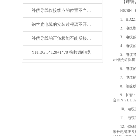
【详细
补偿导线仪接线点的位置不当，易引起误差
H07BN
1、HD22
钢丝扁电缆的安装过程离不开这两点注意事项
2、电缆型
3、电缆的额
补偿导线的正负极能不能反接呢？
4、电缆的
YFFBG 3*120+1*70 抗拉扁电缆
5、电缆导
zui低允许温度
6、电缆的
7、电缆的
8、绝缘线
9、护套
合DIN VDE 
10、电缆
11、电
12、特殊
米长电缆正反旋