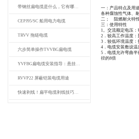
带钢丝扁电缆是什么，它有哪些结构？
一：产品特点及用途
各种腐蚀性气体、
二； 阻燃耐火特性试
CEPJ95/SC 船用电力电缆
三：使用特
1。交流额定电压：U
TRVV 拖链电缆
2．较高工作温度：
3．较低环境温度：
4．电缆安装敷设温
六步简单操作TVVBG扁电缆
5．电缆允许弯曲半
径的8倍
YVFBG扁电缆安装指导：悬挂张力控制、弯曲半径与卷筒收放要点
RVVP22 屏蔽铠装电缆用途
快速剥线！扁平电缆剥线技巧分享