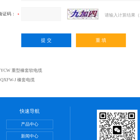
验证码：
请输入计算结果（
：
YCW 重型橡套软电缆
：
QXFW-J 橡套电缆
快速导航
么区别
产品中心
火双绞线
新闻中心