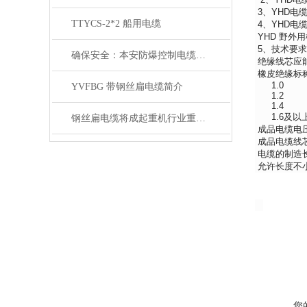
3、YHD电
TTYCS-2*2 船用电缆
4、YHD电
YHD 野外
5、技术要求
确保安全：本安防爆控制电缆在工业中的重要性
绝缘线芯应
橡皮绝缘标
1.0 
YVFBG 带钢丝扁电缆简介
1.2 
1.4 
1.6及以上
钢丝扁电缆将成起重机行业重要的一部分
成品电缆电压
成品电缆线芯
电缆的制造长
允许长度不小
您