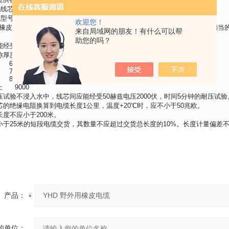
缆线芯的长期允许工作温度应不超过+65℃。
缆型号名称及用途
欢迎您！
用橡皮绝缘橡皮护套电力电缆 连接工业用移动用电气设备用电缆，能承受相当
来自局域网的朋友！有什么可以帮
助您的吗？
能经受下列元宝的交流50赫兹试验电压的火花击穿试验。
称厚度 试验电压V
6000
7000
8000
 9000
试验不浸入水中，线芯间应能经受50赫兹电压2000伏，时间5分钟的耐压试验
的绝缘电阻换算到电缆长度1公里，温度+20℃时，应不小于50兆欧。
度不应小于200米。
于25米的短段电缆交货，其数量不应超过交货总长度的10%。长度计量偏差不超过
产品：
的单位：