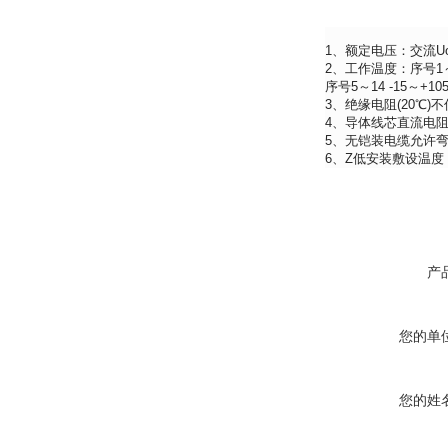
1、额定电压：交流Uo/U
2、工作温度：序号1～4
序号5～14 -15～+10
3、绝缘电阻(20℃)不
4、导体线芯直流电阻(2
5、无铠装电缆允许
6、Z低安装敷设温度：
产
您的单
您的姓