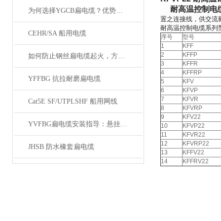
耐高温控制电
为何选择YGCB扁电缆？优势与技术详解
置之连接线，供交流额
耐高温控制电缆系列
CEHR/SA 船用电缆
序号
型号
1
KFF
2
KFFP
如何防止钢丝扁电缆起火，方法有哪些？
3
KFFR
4
KFFRP
YFFBG 抗拉耐磨扁电缆
5
KFV
6
KFVP
7
KFVR
Cat5E SF/UTPLSHF 船用网线
8
KFVRP
9
KFV22
YVFBG扁电缆安装指导：悬挂张力控制、弯曲半径与卷筒收放要点
10
KFVP22
11
KFVR22
12
KFVRP22
JHSB 防水橡套扁电缆
13
KFFV22
14
KFFRV22