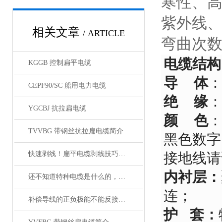
寒性、
紫外线
相关文章
/ ARTICLE
弯曲次数
电缆结构
KGGB 控制扁平电缆
导 体
：
CEPF90/SC 船用电力电缆
绝 缘
YGCBJ 抗拉扁电缆
颜 色
：
TVVBG 带钢丝抗拉扁电缆简介
黑色数字
快速剥线！扁平电缆剥线技巧分享
接地线请
内衬层：
还不知道特种电缆是什么的，请看这里！
连；
补偿导线的正负极能不能反接呢？
护 套：