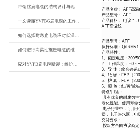
带钢丝扁电缆的结构设计与现场安装维修注意事项
产品名称： AFF高温
产品型号： AFF
产品价格： 电议 *：
一文读懂YVFBG扁电缆的工作原理与应用
AFF高温线
如何选择耐寒扁电缆应对低温挑战
产品型号：AFF
执行标准：Q/IRMV1－
如何进行高柔性拖链电缆的维护保养？
产品特性：
1、额定电压：300/50
2、工作温度：-60～+2
应对YVFB扁电缆断裂：维护与更换技巧
3、导 体：绞合镀锡
4、绝 缘：FEP（20
5、护 套：FEP（20
6、颜 色：红/黄/兰/
特点/用途：
具有优良的耐腐蚀性
老化性能、使用寿命
电子行业中，可用于
堡，电子热水瓶，电
交货要求：
按双方合同协议商定