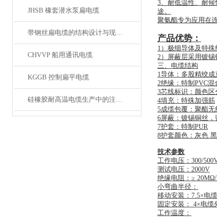
3、耐低温性、耐
JHSB 橡套潜水泵扁电缆
途。
聚氨酯专为应用在
带钢丝扁电缆的结构设计与现场安装维修注意事项
产品优势：
1）极细导体及特
CHVVP 船用通讯电缆
2）屏蔽层采用镀锡
三、电缆结构
1导体：多股精绞成束超细
KGGB 控制扁平电缆
2绝缘：特制PVC
3芯线标识：颜色区分
硅橡胶耐高温电缆生产中的注意事项
4填充：特殊加强筋
5成缆包覆：聚酯无
6屏蔽：镀锡铜丝，
7护套：特制PUR
8护套颜色：灰色 
技术参数
工作电压：300/500
测试电压：2000V
绝缘电阻：≥ 20MΩ
小弯曲半径：
移动安装：7.5×电
固定安装： 4×电缆
工作温度：