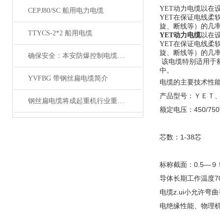
YET动力电缆以
CEPJ80/SC 船用电力电缆
YET在保证电线
旋、断线等）的几
TTYCS-2*2 船用电缆
YET动力电缆
以在
YET在保证电线
旋、断线等）的几
确保安全：本安防爆控制电缆在工业中的重要性
该电缆特别适用于
中。
YVFBG 带钢丝扁电缆简介
电缆的主要技术性
产品型号：ＹＥＴ、
钢丝扁电缆将成起重机行业重要的一部分
额定电压：450/750V
芯数：1-38芯
标称截面：0.5—９
导体长期工作温度7
电缆z.ui小允许
电绝缘性能、物理