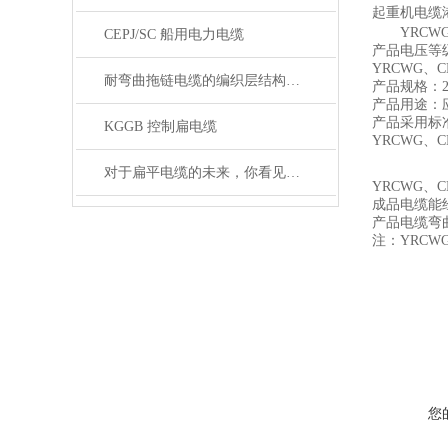
起重机电缆
YRC
CEPJ/SC 船用电力电缆
产品电压等级：
YRCWG、
耐弯曲拖链电缆的编织层结构有哪几种
产品规格：2-
产品用途：
产品采用标准：结
KGGB 控制扁电缆
YRCWG、
对于扁平电缆的未来，你看见希望了吗？
YRCWG、
成品电缆能经
产品电缆弯
注：YRC
您