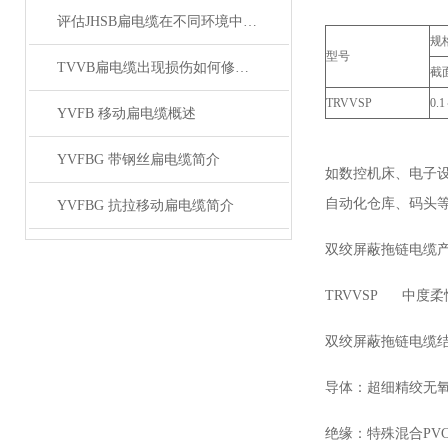
评估JHSB扁电缆在不同环境中电气性能稳定性
规
型号
TVVB扁电缆出现损伤如何修补？有哪些措施
截面
TRVVSP
0.1
YVFB 移动扁电缆概述
YVFBG 带钢丝扁电缆简介
如数控机床、电子
自动化仓库、码头
YVFBG 抗拉移动扁电缆简介
双绞屏蔽拖链电缆
TRVVSP 中度
双绞屏蔽拖链电缆
导体：超细精绞无氧铜丝
绝缘：特殊混合PV