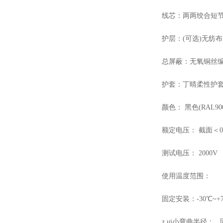
线芯：两两绞合短节
护层：(可选)无纺布
总屏蔽：无氧铜丝编
护套：丁晴柔性护
颜色： 黑色(RAL9
额定电压： 截面＜0.5
测试电压： 2000V
使用温度范围：
固定安装：-30℃~+
z.ui小弯曲半径