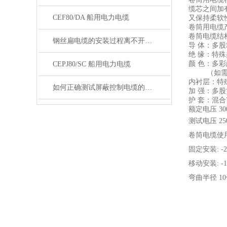
缆芯之间加
CEF80/DA 船用电力电缆
又保持柔软
卷筒用电缆
卷筒电缆结
钢丝扁电缆的安装过程离不开这两点注意事项
导 体：多股精
绝 缘：特
颜 色：多彩
CEPJ80/SC 船用电力电缆
（如需带
内衬层：特
如何正确测试屏蔽控制电缆的性能和质量？
加 强：多
护 套：混合
额定电压 300
测试电压 250
卷筒电缆使
固定安装: -25
移动安装: -15
弯曲半径 1