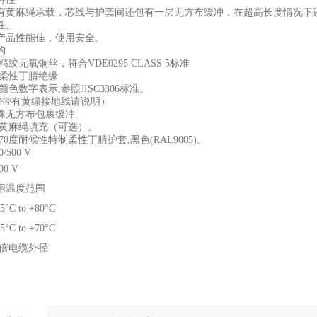
有黄麻绳承载，芯线与护套间还包有一层无方布缓冲，在超高长度情况下
性。
产品性能佳，使用安全。
构
绞无氧铜丝，符合VDE0295 CLASS 5标准
殊柔性丁腈绝缘
颜色数字表示,参照JISC3306标准。
有黄绿接地线请说明）
殊无方布包裹缓冲.
股黄麻绳填充（可选）。
70度耐候性特制柔性丁腈护套,黑色(RAL9005)。
/500 V
0 V
用温度范围
°C to +80°C
°C to +70°C
0倍电缆外径